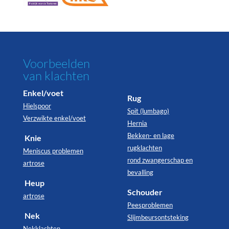
Voorbeelden
van klachten
Enkel/voet
Rug
Hielspoor
Spit (lumbago)
Verzwikte enkel/voet
Hernia
Bekken- en lage
Knie
rugklachten
Meniscus problemen
rond zwangerschap en
artrose
bevalling
Heup
Schouder
artrose
Peesproblemen
Nek
Slijmbeursontsteking
Nekklachten