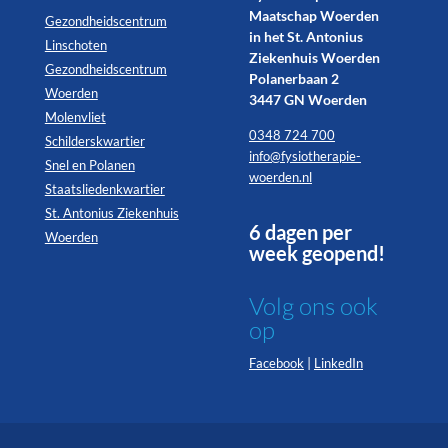
Maatschap Woerden
Gezondheidscentrum
in het St. Antonius
Linschoten
Ziekenhuis Woerden
Gezondheidscentrum
Polanerbaan 2
Woerden
3447 GN Woerden
Molenvliet
0348 724 700
Schilderskwartier
info@fysiotherapie-
Snel en Polanen
woerden.nl
Staatsliedenkwartier
St. Antonius Ziekenhuis
6 dagen per
Woerden
week geopend!
Volg ons ook
op
|
Facebook
LinkedIn