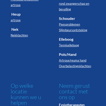
rond zwangerschap en
artrose
bevalling
Heup
Schouder
artrose
Peesproblemen
Nek
Slijmbeursontsteking
Nekklachten
Elleboog
Tenniselleboog
Pols/Hand
Artrose/reuma hand
Overbelastingsklachten
Op welke
Neem gerust
locatie
contact met
kunnen we u
ons op
helpen
Fysiotherapeuten