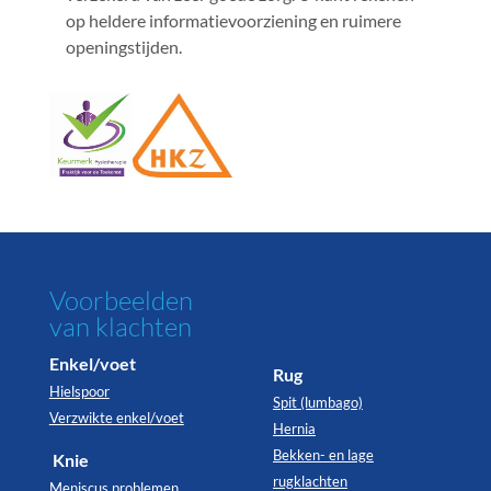
op heldere informatievoorziening en ruimere
openingstijden.
Voorbeelden
van klachten
Enkel/voet
Rug
Hielspoor
Spit (lumbago)
Verzwikte enkel/voet
Hernia
Bekken- en lage
Knie
rugklachten
Meniscus problemen