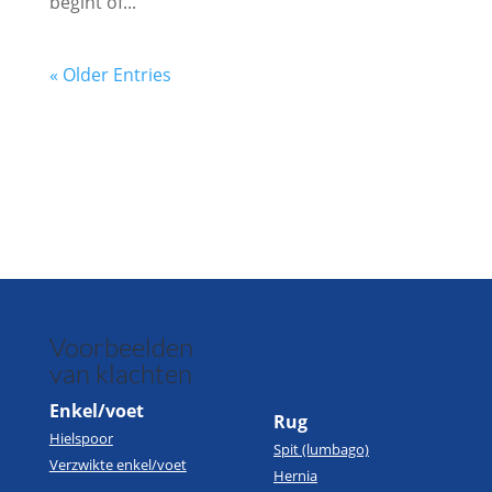
begint of...
« Older Entries
Voorbeelden
van klachten
Enkel/voet
Rug
Hielspoor
Spit (lumbago)
Verzwikte enkel/voet
Hernia