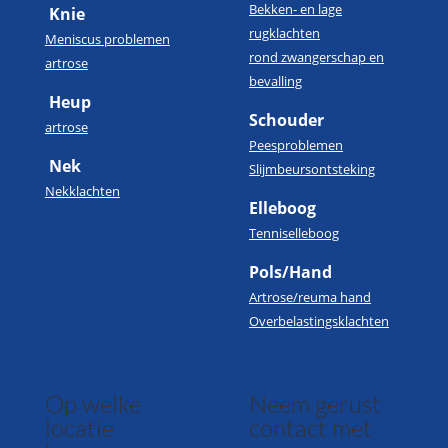
Bekken- en lage
Knie
rugklachten
Meniscus problemen
rond zwangerschap en
artrose
bevalling
Heup
Schouder
artrose
Peesproblemen
Nek
Slijmbeursontsteking
Nekklachten
Elleboog
Tenniselleboog
Pols/Hand
Artrose/reuma hand
Overbelastingsklachten
Op welke
Neem gerust
locatie
contact met