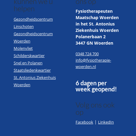
kunnen we u
ons op
helpen
Fysiotherapeuten
Maatschap Woerden
Gezondheidscentrum
in het St. Antonius
Linschoten
Ziekenhuis Woerden
Gezondheidscentrum
Polanerbaan 2
Woerden
3447 GN Woerden
Molenvliet
0348 724 700
Schilderskwartier
info@fysiotherapie-
Snel en Polanen
woerden.nl
Staatsliedenkwartier
St. Antonius Ziekenhuis
6 dagen per
Woerden
week geopend!
Volg ons ook
op
|
Facebook
LinkedIn