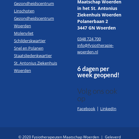
Maatschap Woerden
Gezondheidscentrum
in het St. Antonius
Linschoten
Ziekenhuis Woerden
Gezondheidscentrum
Polanerbaan 2
Woerden
3447 GN Woerden
Molenvliet
0348 724 700
Schilderskwartier
info@fysiotherapie-
Snel en Polanen
woerden.nl
Staatsliedenkwartier
St. Antonius Ziekenhuis
6 dagen per
Woerden
week geopend!
Volg ons ook
op
|
Facebook
LinkedIn
© 2020 Fysiotherapeuten Maatschap Woerden
|
Geleverd