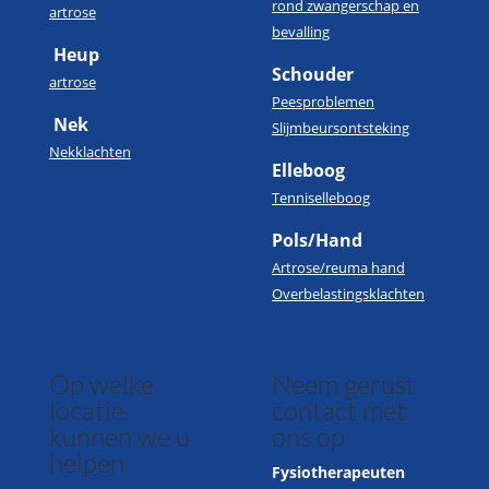
rond zwangerschap en
artrose
bevalling
Heup
Schouder
artrose
Peesproblemen
Nek
Slijmbeursontsteking
Nekklachten
Elleboog
Tenniselleboog
Pols/Hand
Artrose/reuma hand
Overbelastingsklachten
Op welke
Neem gerust
locatie
contact met
kunnen we u
ons op
helpen
Fysiotherapeuten