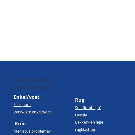
Voorbeelden
van klachten
Enkel/voet
Rug
Hielspoor
Spit (lumbago)
Verzwikte enkel/voet
Hernia
Bekken- en lage
Knie
rugklachten
Meniscus problemen