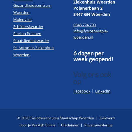
Ziekenhuis Woerden
Gezondheidscentrum
Polanerbaan 2
Woerden
3447 GN Woerden
Molenvliet
0348 724 700
Schilderskwartier
info@fysiotherapie-
Snel en Polanen
woerden.nl
Staatsliedenkwartier
St. Antonius Ziekenhuis
6 dagen per
Woerden
week geopend!
Volg ons ook
op
|
Facebook
LinkedIn
© 2020 Fysiotherapeuten Maatschap Woerden
|
Geleverd
door
Je Praktijk Online
|
Disclaimer
|
Privacyverklaring