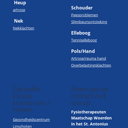
Heup
Schouder
artrose
Peesproblemen
Nek
Slijmbeursontsteking
Nekklachten
Elleboog
Tenniselleboog
Pols/Hand
Artrose/reuma hand
Overbelastingsklachten
Op welke
Neem gerust
locatie
contact met
kunnen we u
ons op
helpen
Fysiotherapeuten
Maatschap Woerden
Gezondheidscentrum
in het St. Antonius
Linschoten