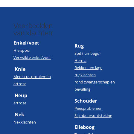
Voorbeelden
van klachten
Enkel/voet
Rug
Hielspoor
Spit (lumbago)
Verzwikte enkel/voet
Hernia
Bekken- en lage
Knie
rugklachten
Meniscus problemen
rond zwangerschap en
artrose
bevalling
Heup
Schouder
artrose
Peesproblemen
Nek
Slijmbeursontsteking
Nekklachten
Elleboog