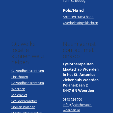
Tenniselleboog
Pols/Hand
Artrose/reuma hand
Overbelastingsklachten
Op welke
Neem gerust
locatie
contact met
kunnen we u
ons op
helpen
Fysiotherapeuten
Maatschap Woerden
Gezondheidscentrum
in het St. Antonius
Linschoten
Ziekenhuis Woerden
Gezondheidscentrum
Polanerbaan 2
Woerden
3447 GN Woerden
Molenvliet
0348 724 700
Schilderskwartier
info@fysiotherapie-
Snel en Polanen
woerden.nl