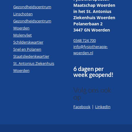
Maatschap Woerden
Gezondheidscentrum
in het St. Antonius
Linschoten
Ziekenhuis Woerden
Gezondheidscentrum
Polanerbaan 2
Woerden
3447 GN Woerden
Molenvliet
0348 724 700
Schilderskwartier
info@fysiotherapie-
Snel en Polanen
woerden.nl
Staatsliedenkwartier
St. Antonius Ziekenhuis
6 dagen per
Woerden
week geopend!
Volg ons ook
op
|
Facebook
LinkedIn