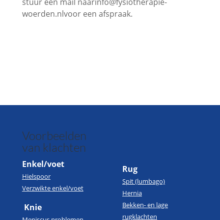
stuur een mail naarinfo@fysiotherapie-
woerden.nlvoor een afspraak.
Voorbeelden
van klachten
Enkel/voet
Rug
Hielspoor
Spit (lumbago)
Verzwikte enkel/voet
Hernia
Bekken- en lage
Knie
rugklachten
Meniscus problemen