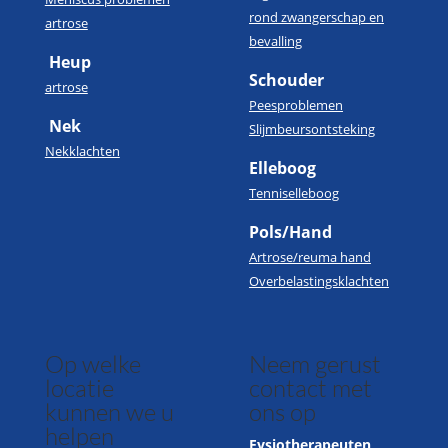
rond zwangerschap en
artrose
bevalling
Heup
Schouder
artrose
Peesproblemen
Nek
Slijmbeursontsteking
Nekklachten
Elleboog
Tenniselleboog
Pols/Hand
Artrose/reuma hand
Overbelastingsklachten
Op welke
Neem gerust
locatie
contact met
kunnen we u
ons op
helpen
Fysiotherapeuten