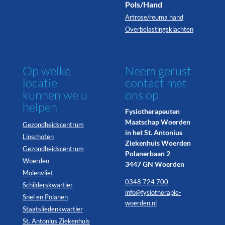
Pols/Hand
Artrose/reuma hand
Overbelastingsklachten
Op welke
Neem gerust
locatie
contact met
kunnen we u
ons op
helpen
Fysiotherapeuten
Maatschap Woerden
Gezondheidscentrum
in het St. Antonius
Linschoten
Ziekenhuis Woerden
Gezondheidscentrum
Polanerbaan 2
Woerden
3447 GN Woerden
Molenvliet
0348 724 700
Schilderskwartier
info@fysiotherapie-
Snel en Polanen
woerden.nl
Staatsliedenkwartier
St. Antonius Ziekenhuis