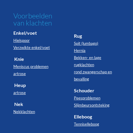
Voorbeelden
van klachten
Enkel/voet
Rug
Hielspoor
Spit (lumbago)
Verzwikte enkel/voet
Hernia
Bekken- en lage
Knie
rugklachten
Meniscus problemen
rond zwangerschap en
artrose
bevalling
Heup
Schouder
artrose
Peesproblemen
Nek
Slijmbeursontsteking
Nekklachten
Elleboog
Tenniselleboog