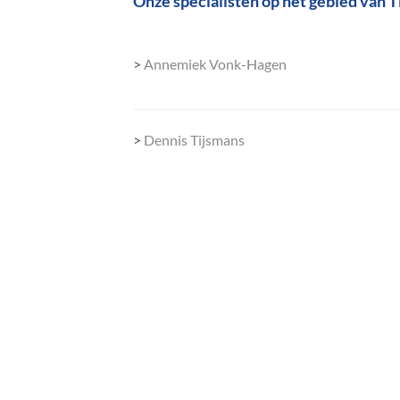
Onze specialisten op het gebied van 
>
Annemiek Vonk-Hagen
>
Dennis Tijsmans