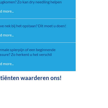
ugkomen? Zo kan dry needling helpen
d more...
jve nek bij het opstaan? Dit moet u doen!
d more...
male spierpijn of een beginnende
ssure? Zo herkent u het verschil
d more...
tiënten waarderen ons!