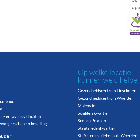
ope
Op welke locatie
kunnen we u helpe
Gezondheidscentrum Linschoten
Gezondheidscentrum Woerden
(lumbago)
Molenvliet
ia
Schilderskwartier
n- en lage rugklachten
Snel en Polanen
zwangerschap en bevalling
Staatsliedenkwartier
ouder
St. Antonius Ziekenhuis Woerden