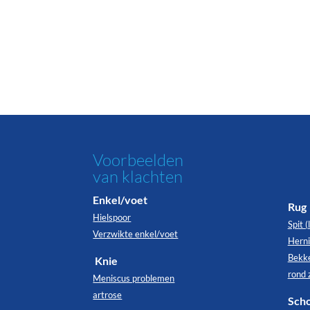
Voorbeelden
van klachten
Enkel/voet
Rug
Hielspoor
Spit 
Verzwikte enkel/voet
Hern
Bekke
Knie
rond 
Meniscus problemen
artrose
Sch