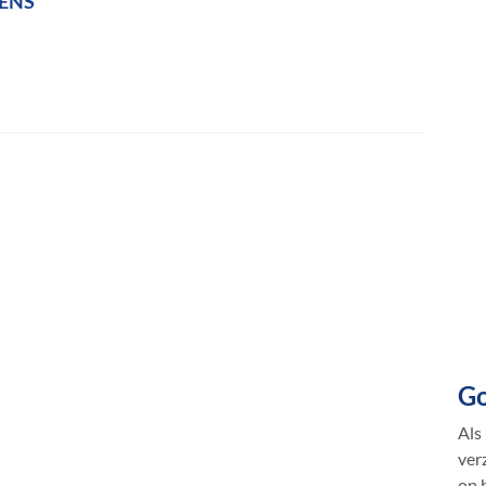
TENS
Go
Als
ver
op 