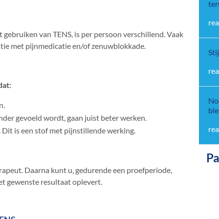
ter
rea
et gebruiken van TENS, is per persoon verschillend. Vaak
tie met pijnmedicatie en/of zenuwblokkade.
Sti
rea
dat:
Nor
n.
ble
der gevoeld wordt, gaan juist beter werken.
rea
it is een stof met pijnstillende werking.
Pa
herapeut. Daarna kunt u, gedurende een proefperiode,
et gewenste resultaat oplevert.