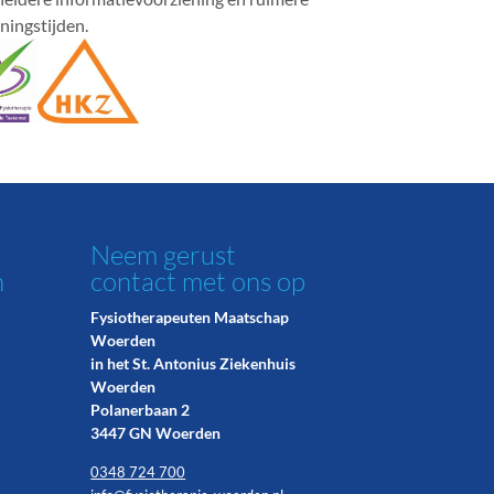
ningstijden.
Neem gerust
n
contact met ons op
Fysiotherapeuten Maatschap
Woerden
in het St. Antonius Ziekenhuis
Woerden
Polanerbaan 2
3447 GN Woerden
0348 724 700