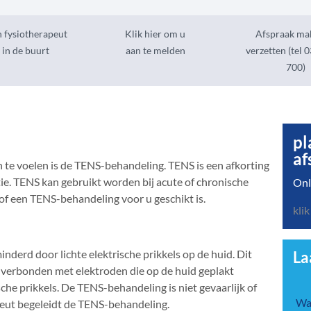
 fysiotherapeut
Klik hier om u
Afspraak ma
u in de buurt
aan te melden
verzetten (tel 
700)
pl
af
te voelen is de TENS-behandeling. TENS is een afkorting
ie. TENS kan gebruikt worden bij acute of chronische
Onl
 of een TENS-behandeling voor u geschikt is.
klik
nderd door lichte elektrische prikkels op de huid. Dit
La
is verbonden met elektroden die op de huid geplakt
sche prikkels. De TENS-behandeling is niet gevaarlijk of
Waa
apeut begeleidt de TENS-behandeling.