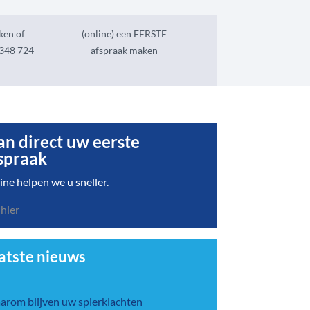
ken of
(online) een EERSTE
0348 724
afspraak maken
an direct uw eerste
spraak
ine helpen we u sneller.
 hier
atste nieuws
rom blijven uw spierklachten