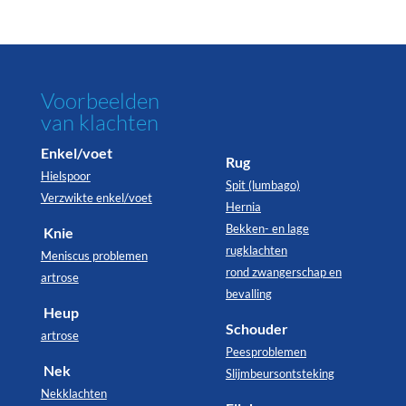
Voorbeelden
van klachten
Enkel/voet
Rug
Hielspoor
Spit (lumbago)
Verzwikte enkel/voet
Hernia
Bekken- en lage
Knie
rugklachten
Meniscus problemen
rond zwangerschap en
artrose
bevalling
Heup
Schouder
artrose
Peesproblemen
Nek
Slijmbeursontsteking
Nekklachten