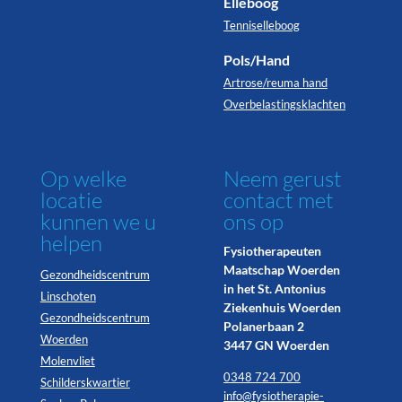
Elleboog
Tenniselleboog
Pols/Hand
Artrose/reuma hand
Overbelastingsklachten
Op welke
Neem gerust
locatie
contact met
kunnen we u
ons op
helpen
Fysiotherapeuten
Maatschap Woerden
Gezondheidscentrum
in het St. Antonius
Linschoten
Ziekenhuis Woerden
Gezondheidscentrum
Polanerbaan 2
Woerden
3447 GN Woerden
Molenvliet
0348 724 700
Schilderskwartier
info@fysiotherapie-